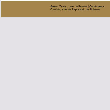
Autor:
Tania Izquierdo Pamias
|
Contáctenos
Otro blog más de Repositorio de Ficheros