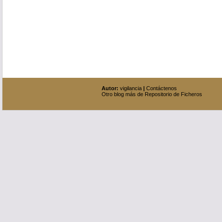
Autor:
vigilancia
|
Contáctenos
Otro blog más de Repositorio de Ficheros