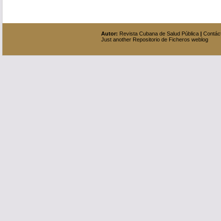
Autor:
Revista Cubana de Salud Pública
|
Contác
Just another Repositorio de Ficheros weblog