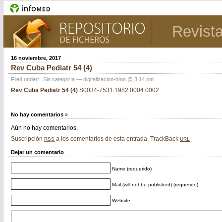
Revista
16 noviembre, 2017
Rev Cuba Pediatr 54 (4)
Filed under:
Sin categoría
— digitalizacion-bmn @ 3:14 pm
Rev Cuba Pediatr 54 (4)
S0034-7531.1982.0004.0002
No hay comentarios
»
Aún no hay comentarios.
Suscripción
a los comentarios de esta entrada.
TrackBack
RSS
URL
Dejar un comentario
Name (requerido)
Mail (will not be published) (requerido)
Website