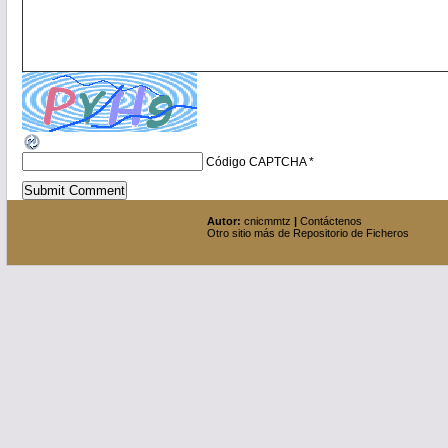
Código CAPTCHA
*
Autor:
cnicmmtz
|
Contáctenos
Otro sitio más de Repositorio de Ficheros