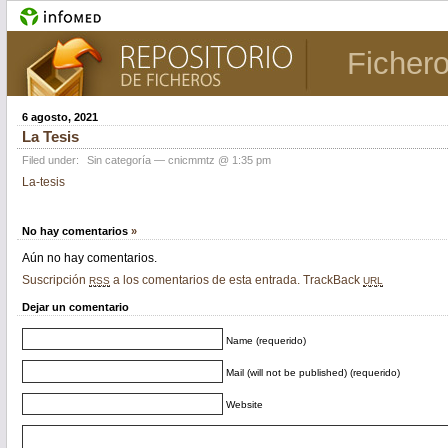
Ficher
6 agosto, 2021
La Tesis
Filed under:
Sin categoría
— cnicmmtz @ 1:35 pm
La-tesis
No hay comentarios
»
Aún no hay comentarios.
Suscripción
a los comentarios de esta entrada.
TrackBack
RSS
URL
Dejar un comentario
Name (requerido)
Mail (will not be published) (requerido)
Website