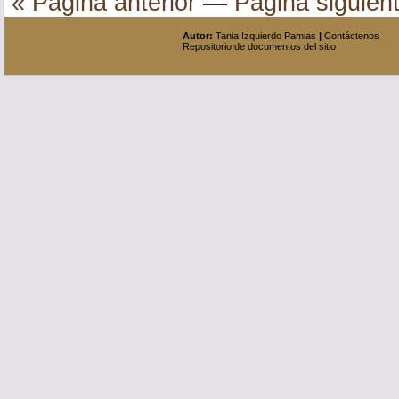
« Página anterior
—
Página siguien
Autor:
Tania Izquierdo Pamias
|
Contáctenos
Repositorio de documentos del sitio